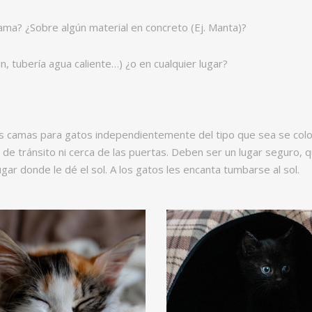
ma? ¿Sobre algún material en concreto (Ej. Manta)?
n, tubería agua caliente…) ¿o en cualquier lugar?
camas para gatos independientemente del tipo que sea se coloque
de tránsito ni cerca de las puertas. Deben ser un lugar seguro, 
ugar donde le dé el sol. A los gatos les encanta tumbarse al sol.