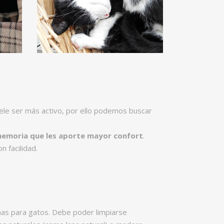
ele ser más activo, por ello podemos buscar
emoria que les aporte mayor confort
.
 facilidad.
mas para gatos. Debe poder limpiarse