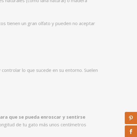
s naturales (como lana natural) o madera
s tienen un gran olfato y pueden no aceptar
y controlar lo que sucede en su entorno. Suelen
ara que se pueda enroscar y sentirse
ongitud de tu gato más unos centímetros