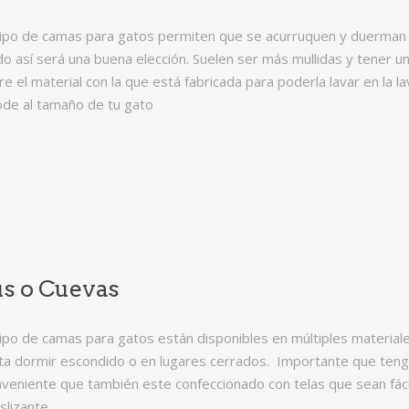
tipo de camas para gatos permiten que se acurruquen y duerman 
 así será una buena elección. Suelen ser más mullidas y tener u
e el material con la que está fabricada para poderla lavar en la
de al tamaño de tu gato
ús o Cuevas
ipo de camas para gatos están disponibles en múltiples material
ta dormir escondido o en lugares cerrados. Importante que tenga 
veniente que también este confeccionado con telas que sean fácil
slizante.