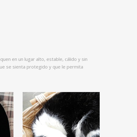
n en un lugar alto, estable, cálido y sin
que se sienta protegido y que le permita