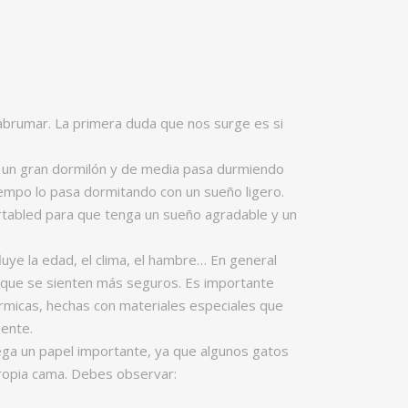
abrumar. La primera duda que nos surge es si
s un gran dormilón y de media pasa durmiendo
tiempo lo pasa dormitando con un sueño ligero.
rtabled para que tenga un sueño agradable y un
luye la edad, el clima, el hambre… En general
ya que se sienten más seguros. Es importante
rmicas, hechas con materiales especiales que
iente.
ga un papel importante, ya que algunos gatos
propia cama. Debes observar: