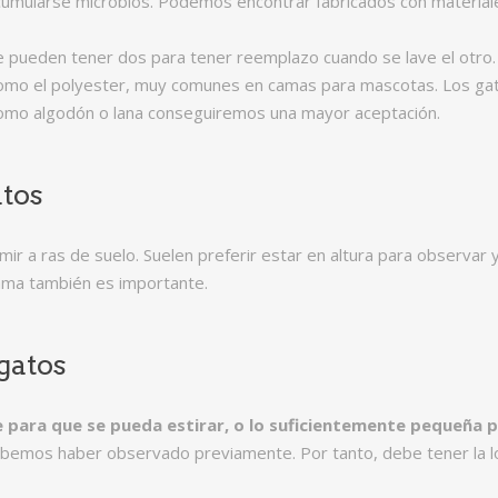
cumularse microbios. Podemos encontrar fabricados con materiale
Se pueden tener dos para tener reemplazo cuando se lave el otro.
mo el polyester, muy comunes en camas para mascotas. Los gato
 como algodón o lana conseguiremos una mayor aceptación.
atos
ir a ras de suelo. Suelen preferir estar en altura para observar 
cama también es importante.
gatos
 para que se pueda estirar, o lo suficientemente pequeña p
ebemos haber observado previamente. Por tanto, debe tener la l