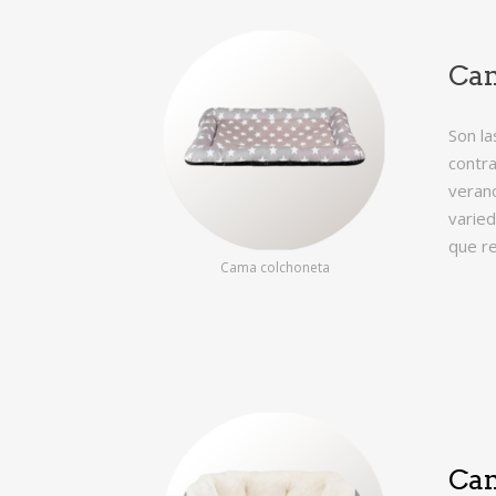
Cam
Son la
contra
verano
varied
que re
Cama colchoneta
Cam