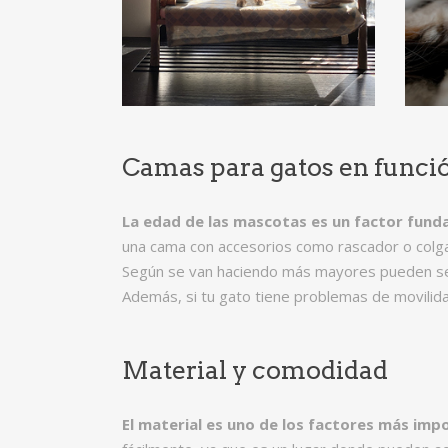
Camas para gatos en funció
La edad de las mascotas es un factor funda
una cama con accesorios como rascador o colg
Según se van haciendo más mayores pueden 
Además, si tu gato tiene problemas de movilida
Material y comodidad
El material es uno de los factores más im