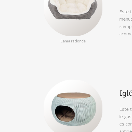
Este 
menudo
siempr
acomo
Cama redonda
Igl
Este t
le gus
es con
antide