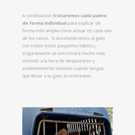
A continuación
trataremos cada punto
de forma individual
para explicar de
forma más amplia cómo actuar en cada uno
de los casos. Si acostumbramos al gato
con todos estos pequeños hábitos,
seguramente se encontrará mucho más
cómodo a la hora de desplazarse y
evidentemente también cuando tengas
que llevar a tu gato al veterinario.