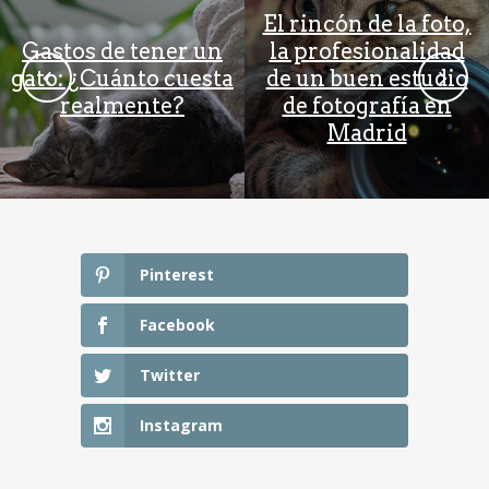
El rincón de la foto,
Un gato también
la profesionalidad
puede necesitar un
de un buen estudio
especialista: así
de fotografía en
trabaja un hospital
Madrid
veterinario felino
Pinterest
Facebook
Twitter
Instagram